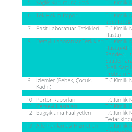
5
Sağlık Kurumuna Sevk
T.C.Kimlik
6
Tek Hekim Raporu
T.C.Kimlik 
adet fotoğr
7
Basit Laboratuar Tetkikleri
T.C.Kimlik 
Hasta)
8
Detaylı Laboratuar Tetkikleri
T.C.Kimlik 
Hasta)/AH 
Randevu tet
Saatleri ar
(Halk Sağl.
Problem Y
9
İzlemler (Bebek, Çocuk,
T.C.Kimlik
Kadın)
10
Portör Raporları
T.C.Kimlik
11
Cezaevi Hastaları
T.C.Kimlik
12
Bağışıklama Faaliyetleri
T.C.Kimlik 
Tedarikind
13
Aile Planlaması Hizmetleri
T.C.Kimlik
Formu/(Kesi