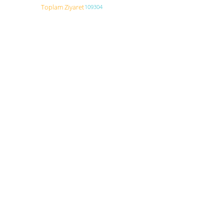
Toplam Ziyaret
109304