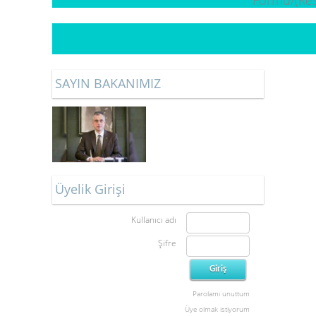
SAYIN BAKANIMIZ
Üyelik Girişi
Kullanıcı adı
Şifre
Parolamı unuttum
Üye olmak istiyorum