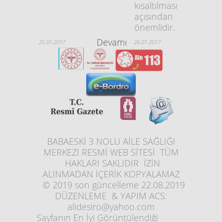
kısaltılması
açısından
önemlidir.
Devamı
25.01.2017
26.01.2017
BABAESKİ 3 NOLU AİLE SAĞLIĞI
MERKEZİ RESMİ WEB SİTESİ TÜM
HAKLARI SAKLIDIR İZİN
ALINMADAN İÇERİK KOPYALAMAZ
© 2019 son güncelleme 22.08.2019
DÜZENLEME & YAPIM ACS:
alidesiro@yahoo.com
Sayfanın En İyi Görüntülendiği