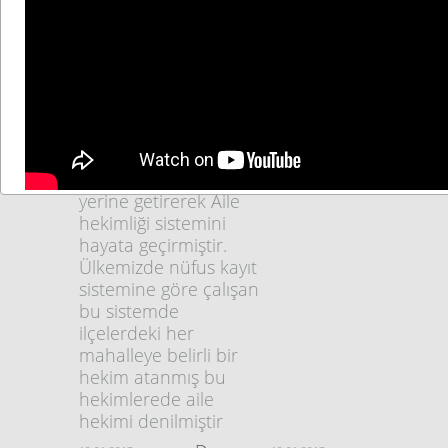
bilimleriyle iç içe olan,
sağlık memuruna
faaliyet alanı içinde,
denir.
tüm yaş gruplarını,
her iki cinsiyeti, tüm
sistemleri ve bütün
hastalıkları kapsayan
bir uzmanlık alanıdır.
devlet sosyal devlet
olmanın gereğini
yerine getirerek Aile
hekimliği sistemini
hayata geçirmiştir.
Ülkemizde nüfus kayıt
sistemine göre çalışan
bu sistemde
ilçelerdeki her
mahalleye belirli bir
hekim atanmış bu
hekimlerede aile
hekimi denilmiştir