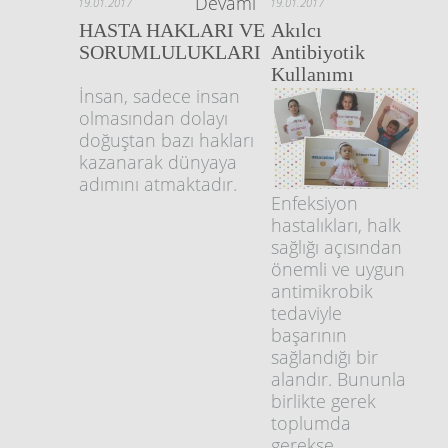
Devamı
19.01.2017
19.01.2017
HASTA HAKLARI VE
Akılcı
SORUMLULUKLARI
Antibiyotik
Kullanımı
İnsan, sadece insan
olmasından dolayı
doğuştan bazı hakları
kazanarak dünyaya
adımını atmaktadır.
Enfeksiyon
hastalıkları, halk
sağlığı açısından
önemli ve uygun
antimikrobik
tedaviyle
başarının
sağlandığı bir
alandır. Bununla
birlikte gerek
toplumda
gerekse