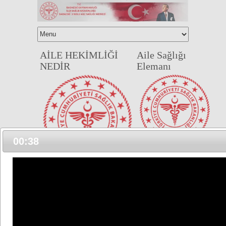
AİLE HEKİMLİĞİ
Aile Sağlığı
NEDİR
Elemanı
00:38
Aile hekimi ile
birlikte hizmet
Aile hekimliği; Birey ve
veren, sözleşmeli
ailelere sürekli ve çok
çalıştırılan veya
yönlü sağlık hizmeti
Bakanlıkça
veren, biyolojik, klinik
görevlendirilen
ve davranış
hemşire, ebe,