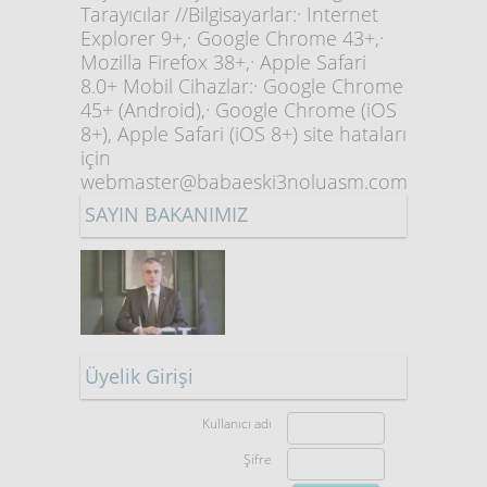
Tarayıcılar //Bilgisayarlar:· Internet
Explorer 9+,· Google Chrome 43+,·
Mozilla Firefox 38+,· Apple Safari
8.0+ Mobil Cihazlar:· Google Chrome
45+ (Android),· Google Chrome (iOS
8+), Apple Safari (iOS 8+) site hataları
için
webmaster@babaeski3noluasm.com
SAYIN BAKANIMIZ
Üyelik Girişi
Kullanıcı adı
Şifre