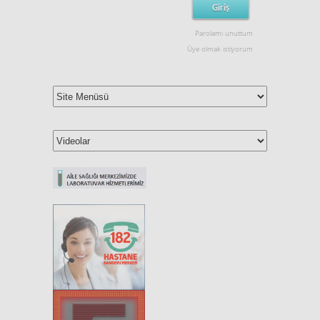
Parolamı unuttum
Üye olmak istiyorum