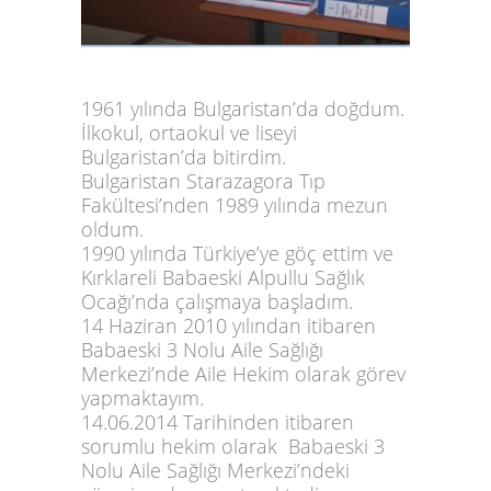
1961 yılında Bulgaristan’da doğdum.
İlkokul, ortaokul ve liseyi
Bulgaristan’da bitirdim.
Bulgaristan Starazagora Tıp
Fakültesi’nden 1989 yılında mezun
oldum.
1990 yılında Türkiye’ye göç ettim ve
Kırklareli Babaeski Alpullu Sağlık
Ocağı’nda çalışmaya başladım.
14 Haziran 2010 yılından itibaren
Babaeski 3 Nolu Aile Sağlığı
Merkezi’nde Aile Hekim olarak görev
yapmaktayım.
14.06.2014 Tarihinden itibaren
sorumlu hekim olarak
Babaeski 3
Nolu Aile Sağlığı Merkezi’ndeki