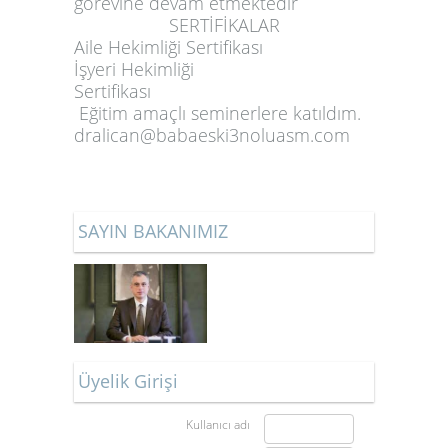
görevine devam etmektedir
SERTİFİKALAR
Aile Hekimliği Sertifikası
İşyeri Hekimliği
Sertifikası
Eğitim amaçlı seminerlere katıldım.
dralican@babaeski3noluasm.com
SAYIN BAKANIMIZ
Üyelik Girişi
Kullanıcı adı