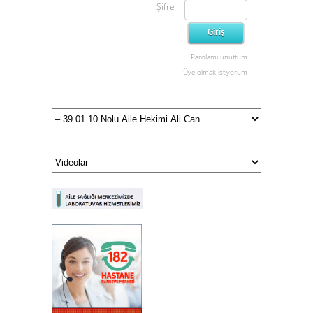
Şifre
Parolamı unuttum
Üye olmak istiyorum