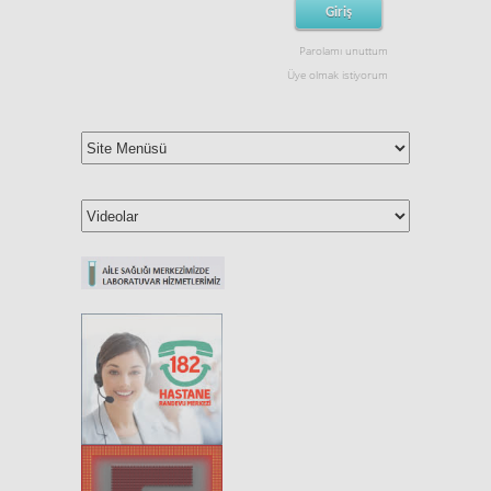
Parolamı unuttum
Üye olmak istiyorum