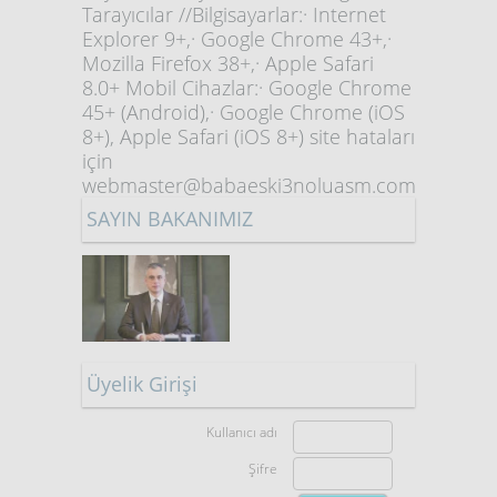
Tarayıcılar //Bilgisayarlar:· Internet
Explorer 9+,· Google Chrome 43+,·
Mozilla Firefox 38+,· Apple Safari
8.0+ Mobil Cihazlar:· Google Chrome
45+ (Android),· Google Chrome (iOS
8+), Apple Safari (iOS 8+) site hataları
için
webmaster@babaeski3noluasm.com
SAYIN BAKANIMIZ
Üyelik Girişi
Kullanıcı adı
Şifre