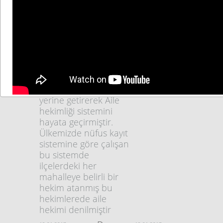
bilimleriyle iç içe olan,
sağlık memuruna
faaliyet alanı içinde,
denir.
tüm yaş gruplarını,
her iki cinsiyeti, tüm
sistemleri ve bütün
hastalıkları kapsayan
bir uzmanlık alanıdır.
devlet sosyal devlet
olmanın gereğini
yerine getirerek Aile
hekimliği sistemini
hayata geçirmiştir.
Ülkemizde nüfus kayıt
sistemine göre çalışan
bu sistemde
ilçelerdeki her
mahalleye belirli bir
hekim atanmış bu
hekimlerede aile
hekimi denilmiştir