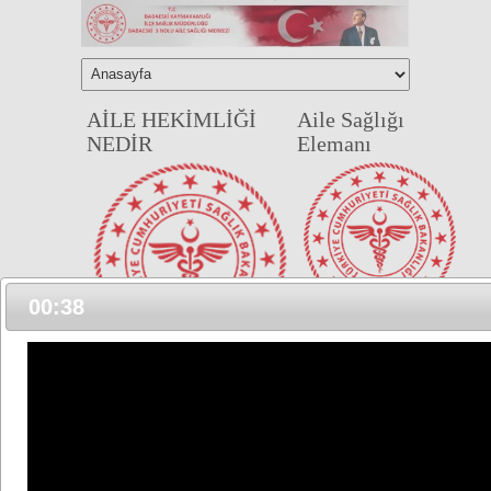
AİLE HEKİMLİĞİ
Aile Sağlığı
NEDİR
Elemanı
00:37
Aile hekimi ile
birlikte hizmet
Aile hekimliği; Birey ve
veren, sözleşmeli
ailelere sürekli ve çok
çalıştırılan veya
yönlü sağlık hizmeti
Bakanlıkça
veren, biyolojik, klinik
görevlendirilen
ve davranış
hemşire, ebe,