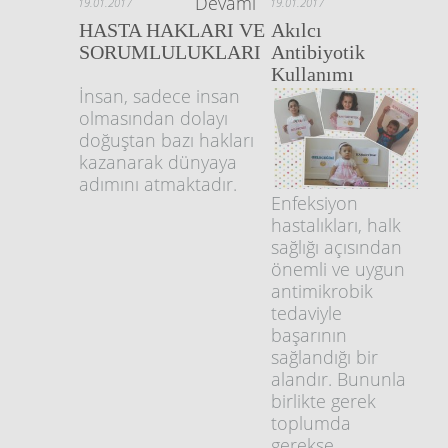
Devamı
19.01.2017
19.01.2017
HASTA HAKLARI VE
Akılcı
SORUMLULUKLARI
Antibiyotik
Kullanımı
İnsan, sadece insan
olmasından dolayı
doğuştan bazı hakları
kazanarak dünyaya
adımını atmaktadır.
Enfeksiyon
hastalıkları, halk
sağlığı açısından
önemli ve uygun
antimikrobik
tedaviyle
başarının
sağlandığı bir
alandır. Bununla
birlikte gerek
toplumda
gerekse