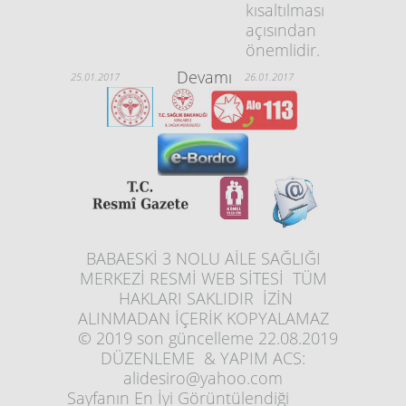
kısaltılması
açısından
önemlidir.
Devamı
25.01.2017
26.01.2017
BABAESKİ 3 NOLU AİLE SAĞLIĞI
MERKEZİ RESMİ WEB SİTESİ TÜM
HAKLARI SAKLIDIR İZİN
ALINMADAN İÇERİK KOPYALAMAZ
© 2019 son güncelleme 22.08.2019
DÜZENLEME & YAPIM ACS:
alidesiro@yahoo.com
Sayfanın En İyi Görüntülendiği